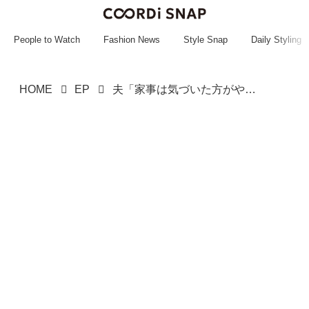
~~~~~~~~~~~
~~~~~~~~~~~
People to Watch
Fashion News
Style Snap
Daily Styling
HOME
EP
夫「家事は気づいた方がやればいい」気づかないじゃん！→ 爆発した妻の『作戦』で、夫『大変身』