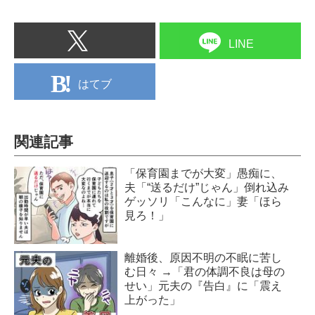
LINE
はてブ
関連記事
「保育園までが大変」愚痴に、
夫「“送るだけ”じゃん」倒れ込み
ゲッソリ「こんなに」妻「ほら
見ろ！」
離婚後、原因不明の不眠に苦し
む日々 →「君の体調不良は母の
せい」元夫の『告白』に「震え
上がった」