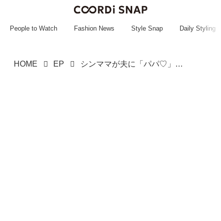
~~~~~~~~~~~
~~~~~~~~~~~
People to Watch
Fashion News
Style Snap
Daily Styling
HOME
EP
シンママが夫に「パパ♡」水着で密着まで →「今まで」夫の『お断り』に真っ赤に、妻は「すっきり〜」