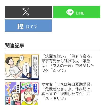
LINE
はてブ
関連記事
「洗濯お願い」「俺もう寝る」
家事育児から逃げる夫「家族
は」『友人の一言』で激変した
ワケ「だって」
ママ友「うちは毎日夏期講習」
「危機感なさすぎ」休み明け、
真っ青で『後悔したワケ』に
「スッキリ♡」