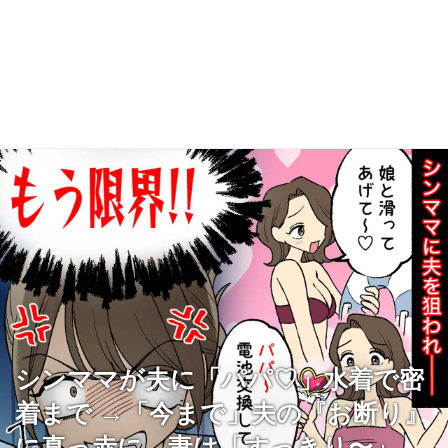
シンママが夫に「パパ♡」水着で密
着まで →「今まで」夫の『お断り』
に真っ赤に、妻は「すっきり〜」