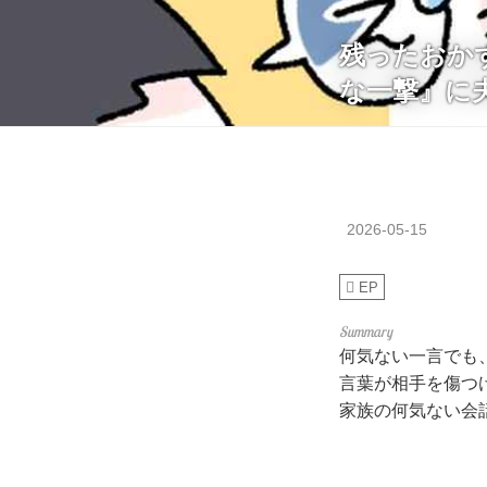
残ったおか
な一撃』に
2026-05-15
EP
何気ない一言でも
言葉が相手を傷つ
家族の何気ない会