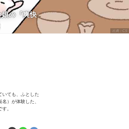
な娘の『爽快
出典：CS
ていても、ふとした
仮名）が体験した、
です。