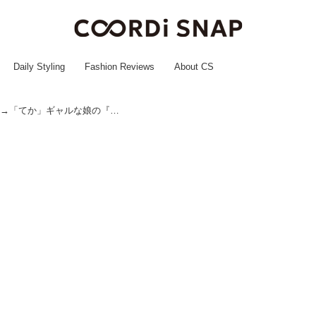
Daily Styling
Fashion Reviews
About CS
残ったおかず、夫「処理しとく」→「てか」ギャルな娘の『爽快な一撃』に夫は反省、妻は「最高」