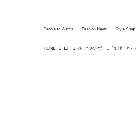
~~~~~~~~~~~
~~~~~~~~~~~
People to Watch
Fashion News
Style Snap
HOME
EP