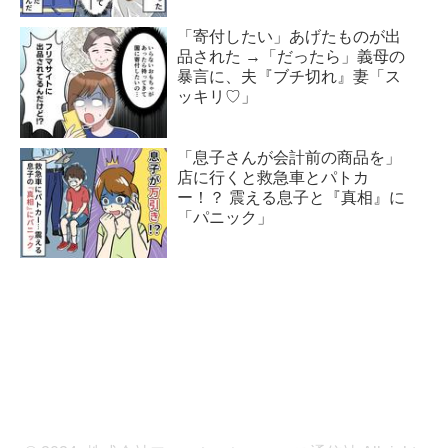
「寄付したい」あげたものが出
品された →「だったら」義母の
暴言に、夫『ブチ切れ』妻「ス
ッキリ♡」
「息子さんが会計前の商品を」
店に行くと救急車とパトカ
ー！？ 震える息子と『真相』に
「パニック」