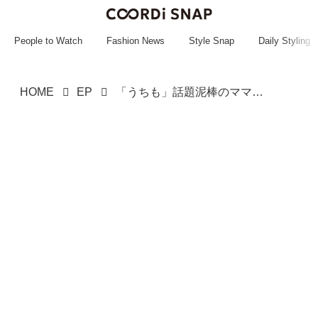
~~~~~~~~~~~
~~~~~~~~~~~
People to Watch
Fashion News
Style Snap
Daily Styling
HOME
EP
「うちも」話題泥棒のママ友「悪気はない」と耐えてたけど、友人「まずはーー」に「よく言ってくれた」