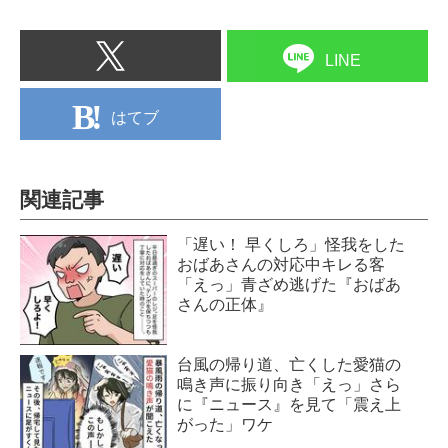
LINE
はてブ
関連記事
「遅い！ 早くしろ」怪我をした
おばあさんの対応中キレる客
「えっ」青ざめ逃げた『おばあ
さんの正体』
台風の帰り道、亡くした愛猫の
鳴き声に振り向き「えっ」さら
に『ニュース』を見て「震え上
がった」ワケ