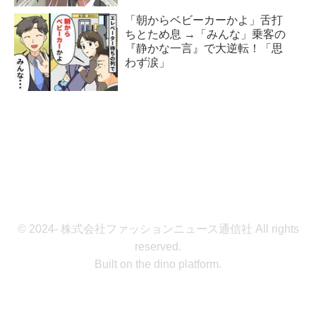
「朝からベビーカーかよ」舌打
ちとため息 →「みんな」乗客の
『静かな一言』で大逆転！「思
わず涙」
© 2024- 株式会社ファッションニュース通信社 All rights
reserved.
Built on
the dino platform
.