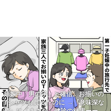
妊娠中「男の子」と確信。お揃いの
Tシャツも買ったのに →『意味深な
夢』に「まさか」健診の結果ーー