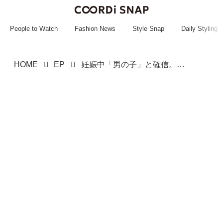
~~~~~~~~~~~
~~~~~~~~~~~
People to Watch
Fashion News
Style Snap
Daily Styling
HOME
EP
妊娠中「男の子」と確信。お揃いのTシャツも買ったのに →『意味深な夢』に「まさか」健診の結果ーー