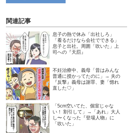
関連記事
息子の熱で休み「出社しろ」
「看るだけなら会社でできる」
息子と出社。周囲「吹いた」上
司への『天罰』
不妊治療中、義母「昔はみんな
普通に授かってたのに」→ 夫の
『反撃』義母は謝罪、妻「惚れ
直した♡」
「5cm空いてた、個室じゃな
い！ 割引して」→「あれ」大人
し〜くなった『登場人物』に
「吹いた」