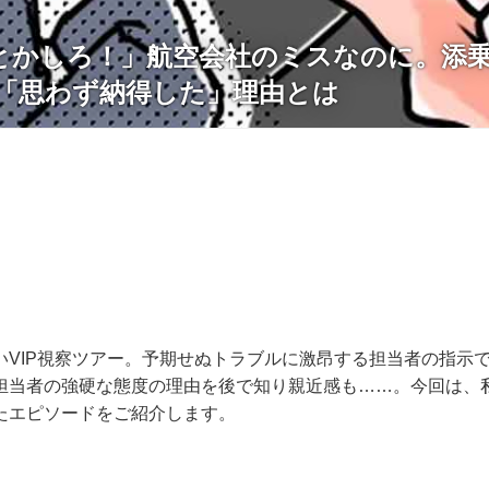
とかしろ！」航空会社のミスなのに。添
→「思わず納得した」理由とは
いVIP視察ツアー。予期せぬトラブルに激昂する担当者の指示
担当者の強硬な態度の理由を後で知り親近感も……。今回は、
たエピソードをご紹介します。