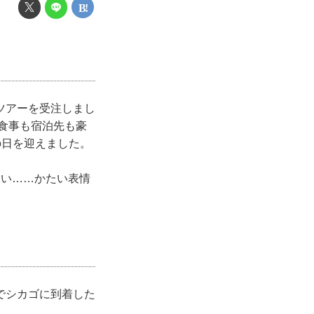
ツアーを受注しまし
食事も宿泊先も豪
の日を迎えました。
ない……かたい表情
でシカゴに到着した
。