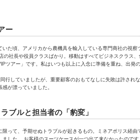
ツアー
ていた頃、アメリカから農機具を輸入している専門商社の視察
売店の社長や役員クラスばかり。移動はすべてビジネスクラス、
VIPツアー」です。私はいつも以上に入念に準備を重ね、出発
名同行していましたが、重要顧客のおもてなしに失敗は許され
張感が漂っていました。
トラブルと担当者の「豹変」
に限って、予期せぬトラブルが起きるもの。ミネアポリス経由
しました。 お客様のスーツケースが一つ出て来なかったのです