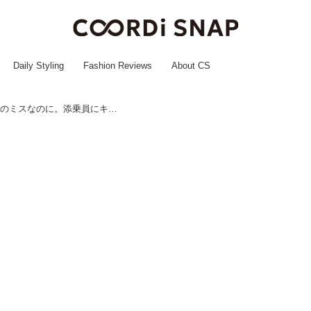
Daily Styling
Fashion Reviews
About CS
「今すぐ何とかしろ！」航空会社のミスなのに。添乗員にキレる商社マン →「思わず納得した」理由とは