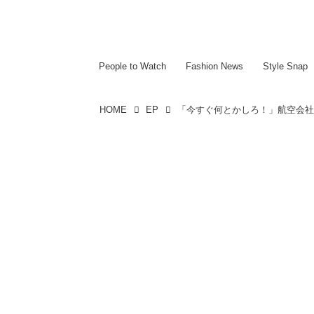
~~~~~~~~~~~
~~~~~~~~~~~
People to Watch
Fashion News
Style Snap
HOME
EP