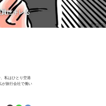
乗員にキレる
出典：CS
で、私はひとり空港
私が旅行会社で働い