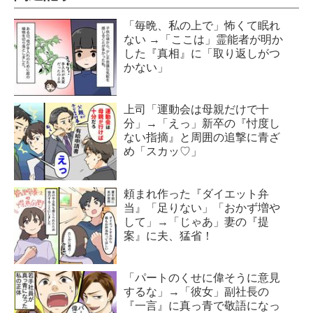
「毎晩、私の上で」怖くて眠れ
ない →「ここは」霊能者が明か
した『真相』に「取り返しがつ
かない」
上司「運動会は母親だけで十
分」→「えっ」新卒の『忖度し
ない指摘』と周囲の追撃に青ざ
め「スカッ♡」
頼まれ作った『ダイエット弁
当』「足りない」「おかず増や
して」→「じゃあ」妻の『提
案』に夫、猛省！
「パートのくせに偉そうに意見
するな」→「彼女」副社長の
『一言』に真っ青で敬語になっ