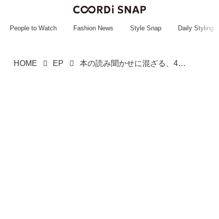
~~~~~~~~~~~
~~~~~~~~~~~
People to Watch
Fashion News
Style Snap
Daily Styling
HOME
EP
本の読み聞かせに混ざる、4歳の女の子。父親が失踪し「青ざめた」→ 館内放送で呼び出した結果