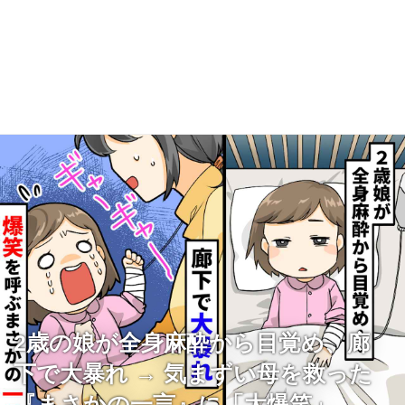
2歳の娘が全身麻酔から目覚め、廊
下で大暴れ → 気まずい母を救った
『まさかの一言』に「大爆笑」