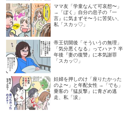
ママ友「学童なんて可哀想〜」
→「ぼく」自分の息子の『一
言』に気まずそ〜うに苦笑い、
私「スカッ♡」
帝王切開後「そういうの無理」
「気分悪くなる」ってハァ？ 半
年後『妻の復讐』に本気謝罪
「スカッ♡」
妊婦を押しのけ「座りたかった
のよ〜」と年配女性 →「でも」
乗客の『猛反撃』に青ざめ逃
走、私「涙」