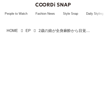
~~~~~~~~~~~
~~~~~~~~~~~
People to Watch
Fashion News
Style Snap
Daily Styling
HOME
EP
2歳の娘が全身麻酔から目覚め、廊下で大暴れ → 気まずい母を救った『まさかの一言』に「大爆笑」