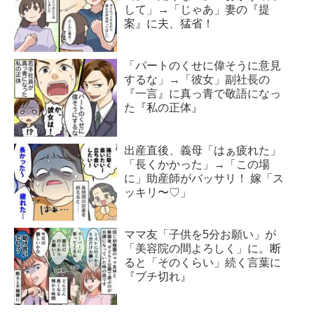
して」→「じゃあ」妻の『提
案』に夫、猛省！
「パートのくせに偉そうに意見
するな」→「彼女」副社長の
『一言』に真っ青で敬語になっ
た『私の正体』
出産直後、義母「はぁ疲れた」
「長くかかった」→「この場
に」助産師がバッサリ！ 嫁「ス
ッキリ〜♡」
ママ友「子供を5分お願い」が
「美容院の間よろしく」に。断
ると「そのくらい」続く言葉に
『ブチ切れ』