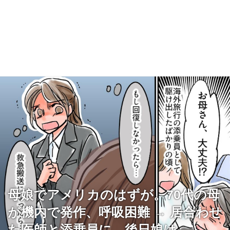
母娘でアメリカのはずが。70代の母
が機内で発作、呼吸困難 → 居合わせ
た医師と添乗員に、後日娘は