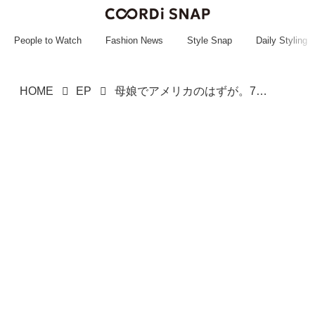
~~~~~~~~~~~
~~~~~~~~~~~
People to Watch
Fashion News
Style Snap
Daily Styling
HOME
EP
母娘でアメリカのはずが。70代の母が機内で発作、呼吸困難 → 居合わせた医師と添乗員に、後日娘は