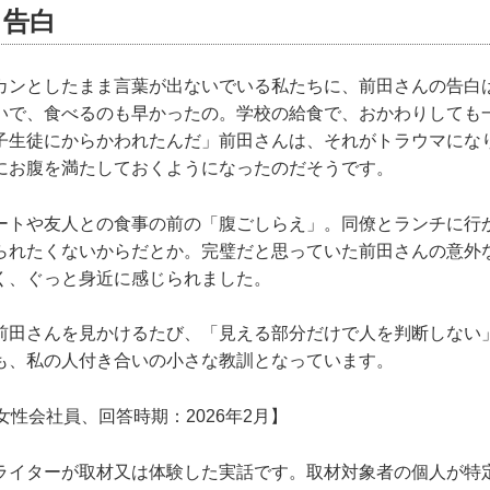
る告白
カンとしたまま言葉が出ないでいる私たちに、前田さんの告白
いで、食べるのも早かったの。学校の給食で、おかわりしても
子生徒にからかわれたんだ」前田さんは、それがトラウマにな
にお腹を満たしておくようになったのだそうです。
ートや友人との食事の前の「腹ごしらえ」。同僚とランチに行
られたくないからだとか。完璧だと思っていた前田さんの意外
く、ぐっと身近に感じられました。
前田さんを見かけるたび、「見える部分だけで人を判断しない
も、私の人付き合いの小さな教訓となっています。
女性会社員、回答時期：2026年2月】
ライターが取材又は体験した実話です。取材対象者の個人が特