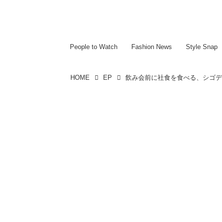
~~~~~~~~~~~
~~~~~~~~~~~
People to Watch
Fashion News
Style Snap
HOME
EP