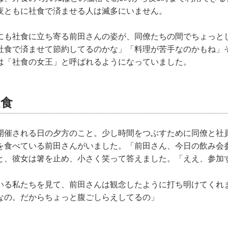
夜ともに社食で済ませる人は滅多にいません。
にも社食に立ち寄る前田さんの姿が、同僚たちの間でちょっと
社食で済ませて節約してるのかな」「料理が苦手なのかもね」
は「社食の女王」と呼ばれるようになっていました。
定食
開催される日の夕方のこと。少し時間をつぶすために同僚と社
を食べている前田さんがいました。「前田さん、今日の飲み会
と、彼女は箸を止め、小さく笑って答えました。「ええ、参加
いる私たちを見て、前田さんは観念したように打ち明けてくれ
なの。だからちょっと腹ごしらえしてるの」