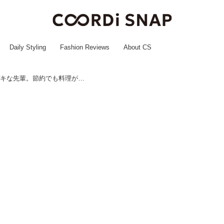
Daily Styling
Fashion Reviews
About CS
飲み会前に社食を食べる、シゴデキな先輩。節約でも料理が苦手でもない『意外なワケ』に「猛反省」