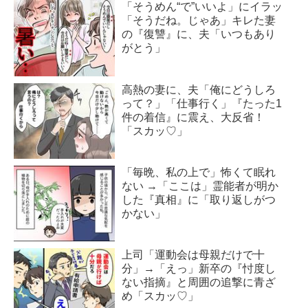
「そうめん“で”いいよ」にイラッ
「そうだね。じゃあ」キレた妻
の『復讐』に、夫「いつもあり
がとう」
高熱の妻に、夫「俺にどうしろ
って？」「仕事行く」『たった1
件の着信』に震え、大反省！
「スカッ♡」
「毎晩、私の上で」怖くて眠れ
ない →「ここは」霊能者が明か
した『真相』に「取り返しがつ
かない」
上司「運動会は母親だけで十
分」→「えっ」新卒の『忖度し
ない指摘』と周囲の追撃に青ざ
め「スカッ♡」