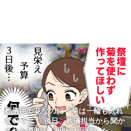
葬儀用の花なのに「菊は一輪も入れ
ないで」→ 後日、葬儀担当から聞か
された真相に「思わず同情した」