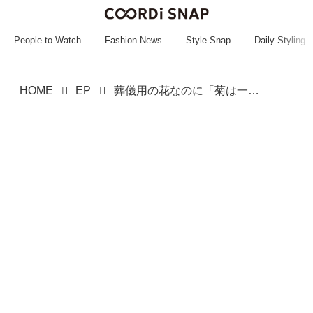
~~~~~~~~~~~
~~~~~~~~~~~
People to Watch
Fashion News
Style Snap
Daily Styling
HOME
EP
葬儀用の花なのに「菊は一輪も入れないで」→ 後日、葬儀担当から聞かされた真相に「思わず同情した」