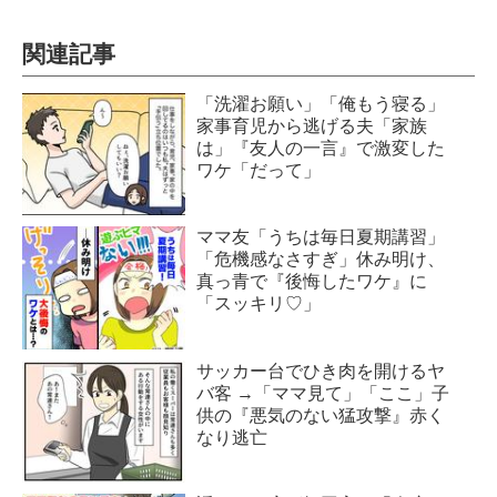
関連記事
「洗濯お願い」「俺もう寝る」
家事育児から逃げる夫「家族
は」『友人の一言』で激変した
ワケ「だって」
ママ友「うちは毎日夏期講習」
「危機感なさすぎ」休み明け、
真っ青で『後悔したワケ』に
「スッキリ♡」
サッカー台でひき肉を開けるヤ
バ客 →「ママ見て」「ここ」子
供の『悪気のない猛攻撃』赤く
なり逃亡