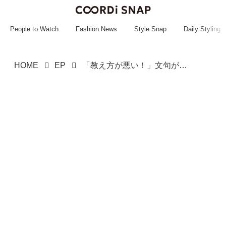
~~~~~~~~~~~
~~~~~~~~~~~
People to Watch
Fashion News
Style Snap
Daily Styling
HOME
EP
「教え方が悪い！」文句が止まらない【大手出身の新入社員】→ 後任の仕事ぶりに「気まずっ！」