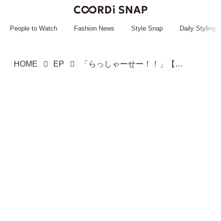
~~~~~~~~~~~
~~~~~~~~~~~
People to Watch
Fashion News
Style Snap
Daily Styling
HOME
EP
「らっしゃーせー！！」【店長が悲鳴をあげる】ママ友の“独特な接客術”！？