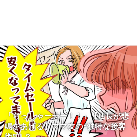
「らっしゃーせー！！」【店長が悲
鳴をあげる】ママ友の“独特な接客
術”！？