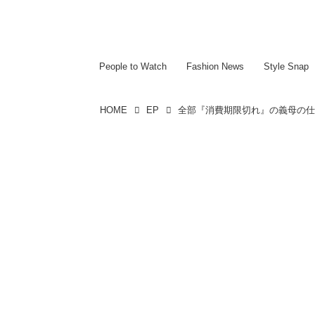
~~~~~~~~~~~
~~~~~~~~~~~
People to Watch
Fashion News
Style Snap
HOME
EP