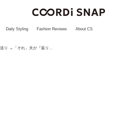
Daily Styling
Fashion Reviews
About CS
全部『消費期限切れ』の義母の仕送り →「それ」夫が『返り討ち』義母は絶句し、妻「惚れ直した♡」