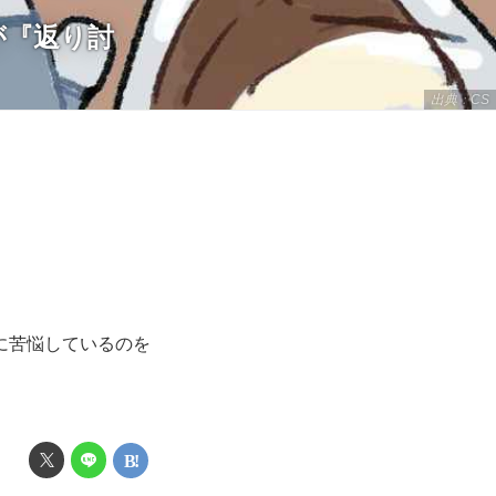
が『返り討
出典：CS
に苦悩しているのを