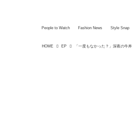
~~~~~~~~~~~
~~~~~~~~~~~
People to Watch
Fashion News
Style Snap
HOME
EP