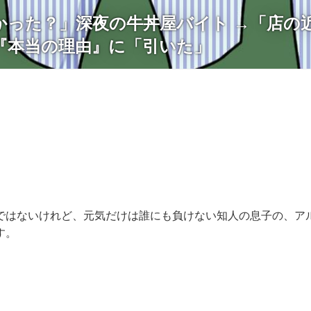
かった？」深夜の牛丼屋バイト →「店の
『本当の理由』に「引いた」
ではないけれど、元気だけは誰にも負けない知人の息子の、ア
す。