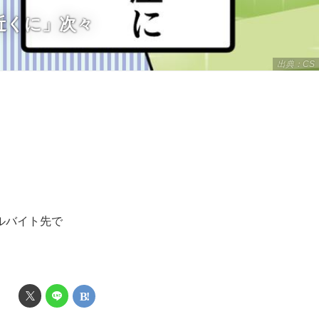
近くに」次々
出典：CS
ルバイト先で