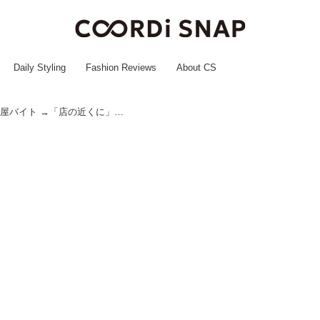
Daily Styling
Fashion Reviews
About CS
「一度もなかった？」深夜の牛丼屋バイト →「店の近くに」次々人が辞める『本当の理由』に「引いた」