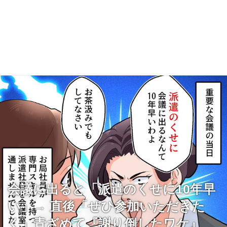
会議に出ると「派遣のくせに10年早
い」→ 直後「ぜひ参加いただきた
く」青ざめて『謝り倒したワケ』