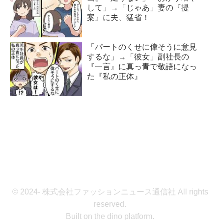
して」→「じゃあ」妻の『提
案』に夫、猛省！
「パートのくせに偉そうに意見
するな」→「彼女」副社長の
『一言』に真っ青で敬語になっ
た『私の正体』
© 2024- 株式会社ファッションニュース通信社 All rights
reserved.
Built on
the dino platform
.