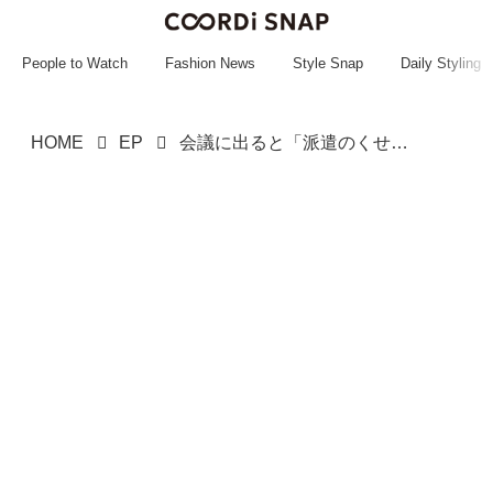
~~~~~~~~~~~
~~~~~~~~~~~
People to Watch
Fashion News
Style Snap
Daily Styling
HOME
EP
会議に出ると「派遣のくせに10年早い」→ 直後「ぜひ参加いただきたく」青ざめて『謝り倒したワケ』