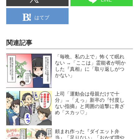
はてブ
関連記事
「毎晩、私の上で」怖くて眠れ
ない →「ここは」霊能者が明か
した『真相』に「取り返しがつ
かない」
上司「運動会は母親だけで十
分」→「えっ」新卒の『忖度し
ない指摘』と周囲の追撃に青ざ
め「スカッ♡」
頼まれ作った『ダイエット弁
当』「足りない」「おかず増や