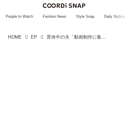
~~~~~~~~~~~
~~~~~~~~~~~
People to Watch
Fashion News
Style Snap
Daily Styling
HOME
EP
育休中の夫「動画制作に集中できる」って、は？ →「パパね」夫を変えた息子の暴露と『園長の一言』