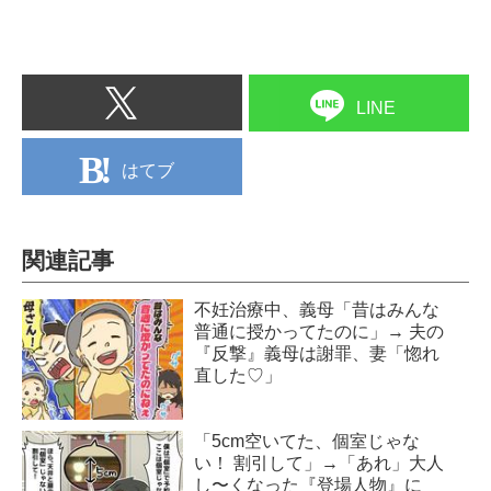
LINE
はてブ
関連記事
不妊治療中、義母「昔はみんな
普通に授かってたのに」→ 夫の
『反撃』義母は謝罪、妻「惚れ
直した♡」
「5cm空いてた、個室じゃな
い！ 割引して」→「あれ」大人
し〜くなった『登場人物』に