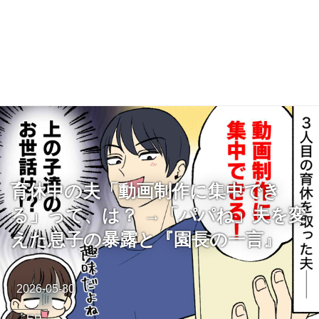
育休中の夫「動画制作に集中でき
る」って、は？ →「パパね」夫を変
えた息子の暴露と『園長の一言』
2026-05-30