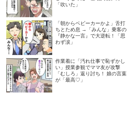
「吹いた」
「朝からベビーカーかよ」舌打
ちとため息 →「みんな」乗客の
『静かな一言』で大逆転！「思
わず涙」
作業着に「汚れ仕事で恥ずかし
い」授業参観でママ友が攻撃
「むしろ」返り討ち！ 娘の言葉
が「最高♡」