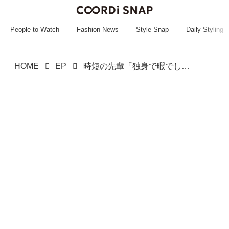
~~~~~~~~~~~
~~~~~~~~~~~
People to Watch
Fashion News
Style Snap
Daily Styling
HOME
EP
時短の先輩「独身で暇でしょ」仕事を押し付け「優雅にカフェランチ♡」→ 後日きた『通達』にフリーズ