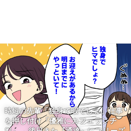
時短の先輩「独身で暇でしょ」仕事
を押し付け「優雅にカフェランチ
♡」→ 後日きた『通達』にフリーズ