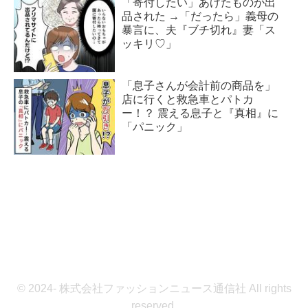
「寄付したい」あげたものが出
品された →「だったら」義母の
暴言に、夫『ブチ切れ』妻「ス
ッキリ♡」
「息子さんが会計前の商品を」
店に行くと救急車とパトカ
ー！？ 震える息子と『真相』に
「パニック」
© 2024- 株式会社ファッションニュース通信社 All rights
reserved.