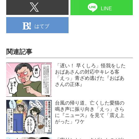
LINE
はてブ
関連記事
「遅い！ 早くしろ」怪我をした
おばあさんの対応中キレる客
「えっ」青ざめ逃げた『おばあ
さんの正体』
台風の帰り道、亡くした愛猫の
鳴き声に振り向き「えっ」さら
に『ニュース』を見て「震え上
がった」ワケ