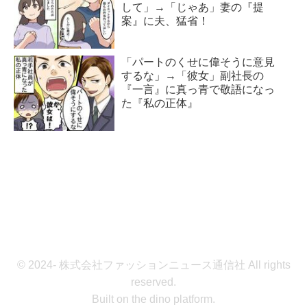
して」→「じゃあ」妻の『提
案』に夫、猛省！
「パートのくせに偉そうに意見
するな」→「彼女」副社長の
『一言』に真っ青で敬語になっ
た『私の正体』
© 2024- 株式会社ファッションニュース通信社 All rights
reserved.
Built on
the dino platform
.