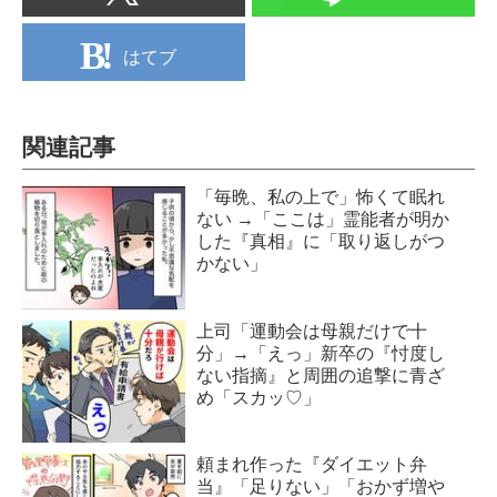
はてブ
関連記事
「毎晩、私の上で」怖くて眠れ
ない →「ここは」霊能者が明か
した『真相』に「取り返しがつ
かない」
上司「運動会は母親だけで十
分」→「えっ」新卒の『忖度し
ない指摘』と周囲の追撃に青ざ
め「スカッ♡」
頼まれ作った『ダイエット弁
当』「足りない」「おかず増や