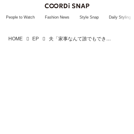
~~~~~~~~~~~
~~~~~~~~~~~
People to Watch
Fashion News
Style Snap
Daily Styling
HOME
EP
夫「家事なんて誰でもできる」じゃあ、お願い！ 夫が半泣きで「ごめん」妻の『1週間トレーニング』