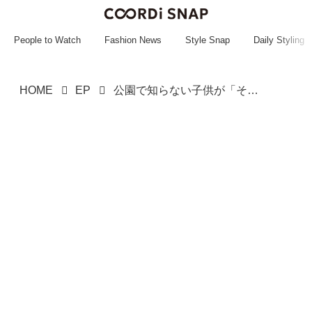
~~~~~~~~~~~
~~~~~~~~~~~
People to Watch
Fashion News
Style Snap
Daily Styling
HOME
EP
公園で知らない子供が「そこ、危ないよ」戸惑っていると、大きな音が『ドン』――「今でも背筋が凍る」