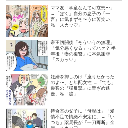
ママ友「学童なんて可哀想〜」
→「ぼく」自分の息子の『一
言』に気まずそ〜うに苦笑い、
私「スカッ♡」
帝王切開後「そういうの無理」
「気分悪くなる」ってハァ？ 半
年後『妻の復讐』に本気謝罪
「スカッ♡」
妊婦を押しのけ「座りたかった
のよ〜」と年配女性 →「でも」
乗客の『猛反撃』に青ざめ逃
走、私「涙」
待合室の父子に「母親は」「愛
情不足で情緒不安定に」→「い
つも」薬局長が『一刀両断』全