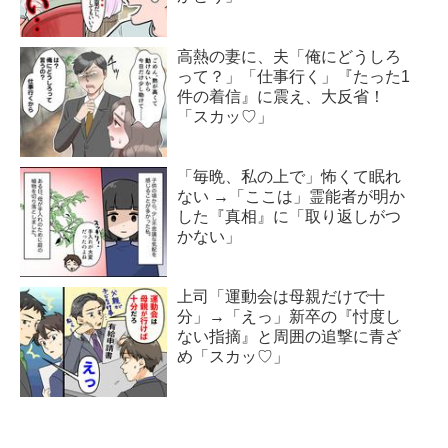
高熱の妻に、夫「俺にどうしろ
って？」「仕事行く」『たった1
件の着信』に震え、大反省！
「スカッ♡」
「毎晩、私の上で」怖くて眠れ
ない →「ここは」霊能者が明か
した『真相』に「取り返しがつ
かない」
上司「運動会は母親だけで十
分」→「えっ」新卒の『忖度し
ない指摘』と周囲の追撃に青ざ
め「スカッ♡」