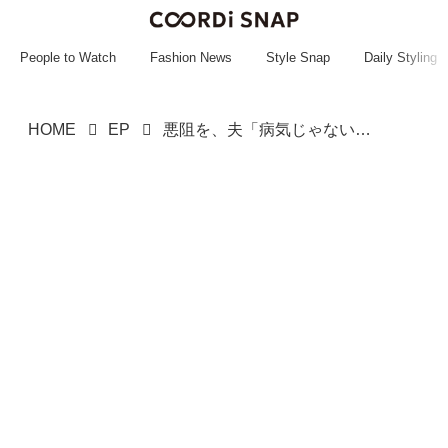
~~~~~~~~~~~
~~~~~~~~~~~
People to Watch
Fashion News
Style Snap
Daily Styling
HOME
EP
悪阻を、夫「病気じゃない」「社会が回らない」→ 第二子で見違えた！ 夫が反省した『妻の反撃』