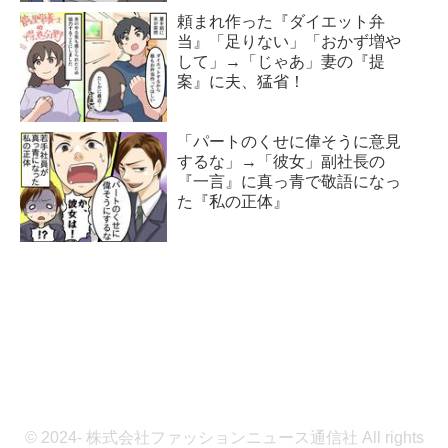
頼まれ作った『ダイエット弁
当』「足りない」「おかず増や
して」→「じゃあ」妻の『提
案』に夫、猛省！
「パートのくせに偉そうに意見
するな」→「彼女」副社長の
『一言』に真っ青で敬語になっ
た『私の正体』
© 2024- 株式会社ファッションニュース通信社 All rights