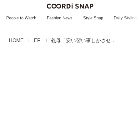
~~~~~~~~~~~
~~~~~~~~~~~
People to Watch
Fashion News
Style Snap
Daily Styling
HOME
EP
義母「安い習い事しかさせない」「お前のせいで引っ込み思案」→ 「お母さんを」息子の訴えに、母は涙