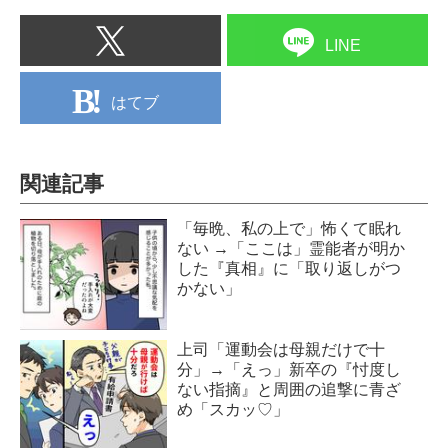
LINE
はてブ
関連記事
「毎晩、私の上で」怖くて眠れ
ない →「ここは」霊能者が明か
した『真相』に「取り返しがつ
かない」
上司「運動会は母親だけで十
分」→「えっ」新卒の『忖度し
ない指摘』と周囲の追撃に青ざ
め「スカッ♡」