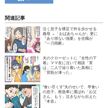
関連記事
泣く息子を裸足で外を歩かせる
義母 →「おばあちゃんが」更に
『あり得ない強要』を住職が
『一刀両断』
夫のクローゼットに『女性の下
着』ママ友に泣いて相談「実
は」二人で辿り着いた真相に
「背筋が凍った」
“食い尽くす”夫のせいで、早食い
の息子。救急車に運ばれ「お父
さん、もう」泣きながら伝えた
『本音』