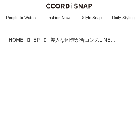
~~~~~~~~~~~
~~~~~~~~~~~
People to Watch
Fashion News
Style Snap
Daily Styling
HOME
EP
美人な同僚が合コンのLINEグループを『退出』→「あの人たち」理由を聞いて「関わるのや〜めた！」