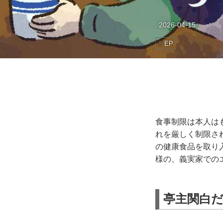
2026-04-15
EP
食事制限は本人は
れを厳しく制限さ
の健康食品を取り
様の、義実家での
亭主関白