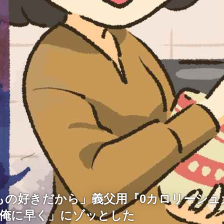
もの好きだから」義父用『0カロリーシュ
「俺に早く」にゾッとした