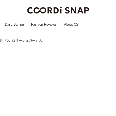
Daily Styling
Fashion Reviews
About CS
義母「甘いもの好きだから」義父用『0カロリーシュガー』の正体 → 義父「俺に早く」にゾッとした