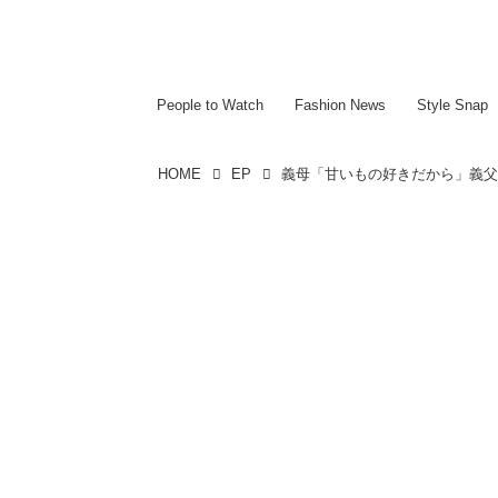
~~~~~~~~~~~
~~~~~~~~~~~
People to Watch
Fashion News
Style Snap
HOME
EP