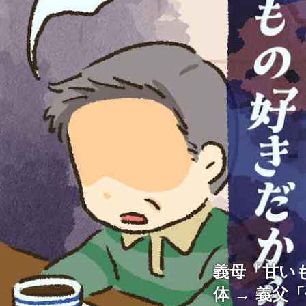
義母「甘い
体 → 義父