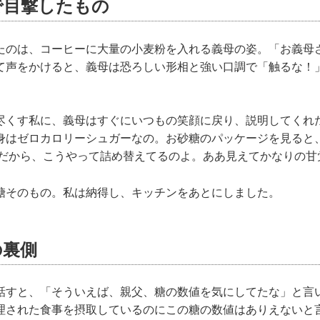
で目撃したもの
たのは、コーヒーに大量の小麦粉を入れる義母の姿。「お義母さ
て声をかけると、義母は恐ろしい形相と強い口調で「触るな！
尽くす私に、義母はすぐにいつもの笑顔に戻り、説明してくれ
身はゼロカロリーシュガーなの。お砂糖のパッケージを見ると
 だから、こうやって詰め替えてるのよ。ああ見えてかなりの甘
糖そのもの。私は納得し、キッチンをあとにしました。
の裏側
話すと、「そういえば、親父、糖の数値を気にしてたな」と言
理された食事を摂取しているのにこの糖の数値はありえないと