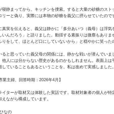
が寝静まってから、キッチンを捜索。すると大量の砂糖のスト
ロリーと偽り、実際には本物の砂糖を義父に摂らせていたので
に真実を伝えると、義父は静かに「多分あいつ（義母）は浮気
しいんだろう」と語りました。動揺する素振りは微塵もありま
ふりをして、ほとんど口にしていないから」と穏やかに笑った
いると思っていた義父母の関係には、静かな戦いが潜んでいま
、他人には分からない歴史があるのかもしれません。表面上は
錯していることもあるということを、私は改めて実感しました
専業主婦、回答時期：2026年4月】
ライターが取材又は体験した実話です。取材対象者の個人が特
加えながら構成しています。
井ひなの