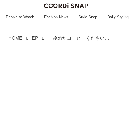
~~~~~~~~~~~
~~~~~~~~~~~
People to Watch
Fashion News
Style Snap
Daily Styling
HOME
EP
「冷めたコーヒーください」ぬるめで淹れるはNG →「以前」注文の理由に「そんなことが」思わず納得