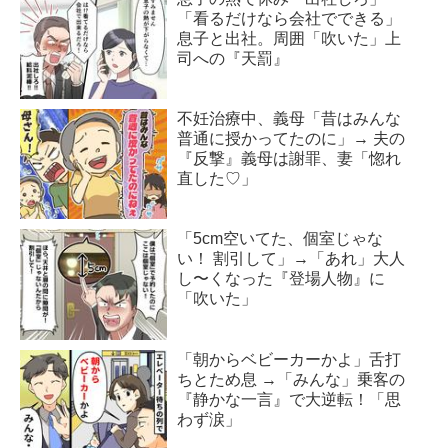
「看るだけなら会社でできる」
息子と出社。周囲「吹いた」上
司への『天罰』
不妊治療中、義母「昔はみんな
普通に授かってたのに」→ 夫の
『反撃』義母は謝罪、妻「惚れ
直した♡」
「5cm空いてた、個室じゃな
い！ 割引して」→「あれ」大人
し〜くなった『登場人物』に
「吹いた」
「朝からベビーカーかよ」舌打
ちとため息 →「みんな」乗客の
『静かな一言』で大逆転！「思
わず涙」