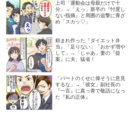
上司「運動会は母親だけで十
分」→「えっ」新卒の『忖度し
ない指摘』と周囲の追撃に青ざ
め「スカッ♡」
頼まれ作った『ダイエット弁
当』「足りない」「おかず増や
して」→「じゃあ」妻の『提
案』に夫、猛省！
「パートのくせに偉そうに意見
するな」→「彼女」副社長の
『一言』に真っ青で敬語になっ
た『私の正体』