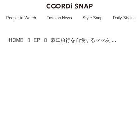
~~~~~~~~~~~
~~~~~~~~~~~
People to Watch
Fashion News
Style Snap
Daily Styling
HOME
EP
豪華旅行を自慢するママ友 → 後日、ホテルで目撃した『涙ぐましい努力』は「つい見なかったことに」