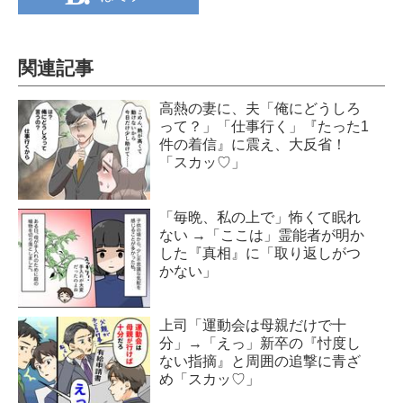
関連記事
高熱の妻に、夫「俺にどうしろ
って？」「仕事行く」『たった1
件の着信』に震え、大反省！
「スカッ♡」
「毎晩、私の上で」怖くて眠れ
ない →「ここは」霊能者が明か
した『真相』に「取り返しがつ
かない」
上司「運動会は母親だけで十
分」→「えっ」新卒の『忖度し
ない指摘』と周囲の追撃に青ざ
め「スカッ♡」