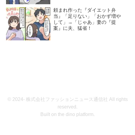
頼まれ作った『ダイエット弁
当』「足りない」「おかず増や
して」→「じゃあ」妻の『提
案』に夫、猛省！
© 2024- 株式会社ファッションニュース通信社 All rights
reserved.
Built on
the dino platform
.