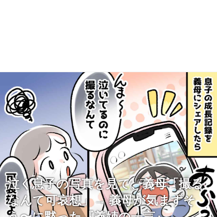
泣く息子の写真を見て、義母「撮る
なんて可哀想」→ 義母が気まずそ
う〜に黙った『義姉の一言』