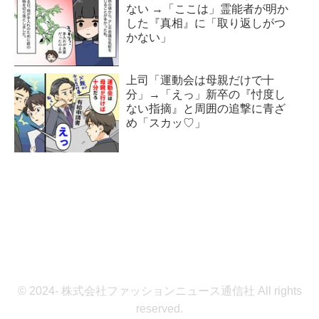
ない →「ここは」霊能者が明か
した『真相』に「取り返しがつ
かない」
上司「運動会は母親だけで十
分」→「えっ」新卒の『忖度し
ない指摘』と周囲の追撃に青ざ
め「スカッ♡」
© 2024- 株式会社ファッションニュース通信社 All rights
reserved.