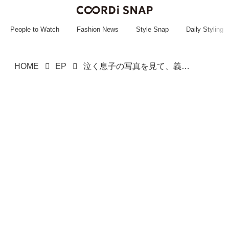
~~~~~~~~~~~
~~~~~~~~~~~
People to Watch
Fashion News
Style Snap
Daily Styling
HOME
EP
泣く息子の写真を見て、義母「撮るなんて可哀想」→ 義母が気まずそう〜に黙った『義姉の一言』