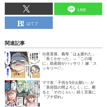
LINE
はてブ
関連記事
出産直後、義母「はぁ疲れた」
「長くかかった」→「この場
に」助産師がバッサリ！ 嫁「ス
ッキリ〜♡」
ママ友「子供を5分お願い」が
「美容院の間よろしく」に。断
ると「そのくらい」続く言葉に
『ブチ切れ』