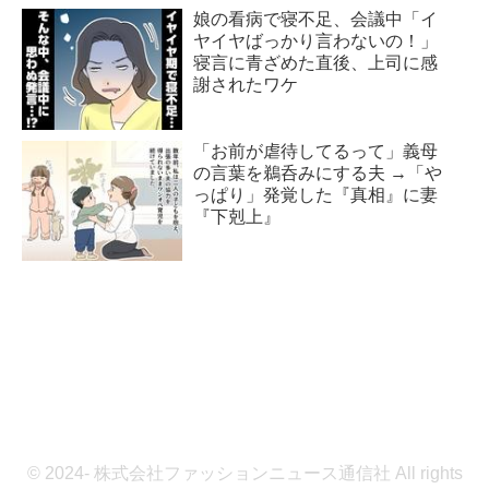
娘の看病で寝不足、会議中「イ
ヤイヤばっかり言わないの！」
寝言に青ざめた直後、上司に感
謝されたワケ
「お前が虐待してるって」義母
の言葉を鵜呑みにする夫 →「や
っぱり」発覚した『真相』に妻
『下剋上』
© 2024- 株式会社ファッションニュース通信社 All rights