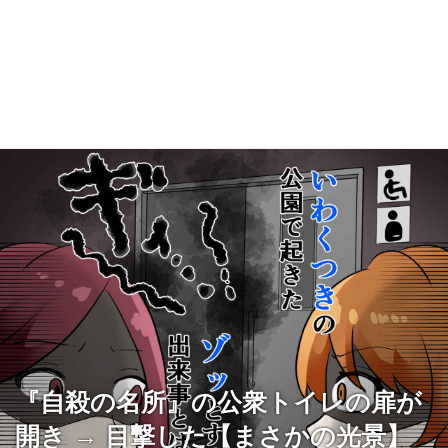
『自殺の名所』の公衆トイレの扉が
開き → 目撃した【まさかの光景】