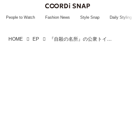
~~~~~~~~~~~
~~~~~~~~~~~
People to Watch
Fashion News
Style Snap
Daily Styling
HOME
EP
『自殺の名所』の公衆トイレの扉が開き → 目撃した【まさかの光景】に、幼馴染が逃げ惑う！