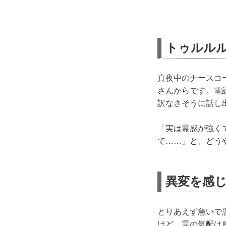
トゥルル
真夜中のナースコ
さんからです。電
訳なさそうに話し
「実は霊感が強く
て……」と、どう
異変を感
とりあえず急いで
けど、霊の気配は