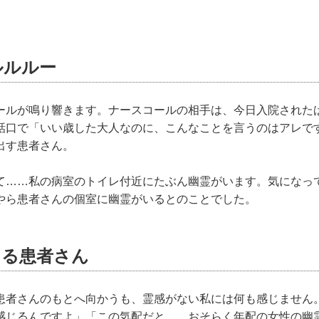
ルルルー
ールが鳴り響きます。ナースコールの相手は、今日入院された
話口で「いい歳した大人なのに、こんなことを言うのはアレで
出す患者さん。
て……私の病室のトイレ付近にたぶん幽霊がいます。気になっ
やら患者さんの個室に幽霊がいるとのことでした。
じる患者さん
患者さんのもとへ向かうも、霊感がない私には何も感じません
感じるんですよ」「この気配だと……おそらく年配の女性の幽