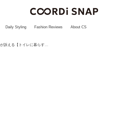
Daily Styling
Fashion Reviews
About CS
「病室を変えたい、、」入院患者が訴える【トイレに暮らす女性】の正体って？