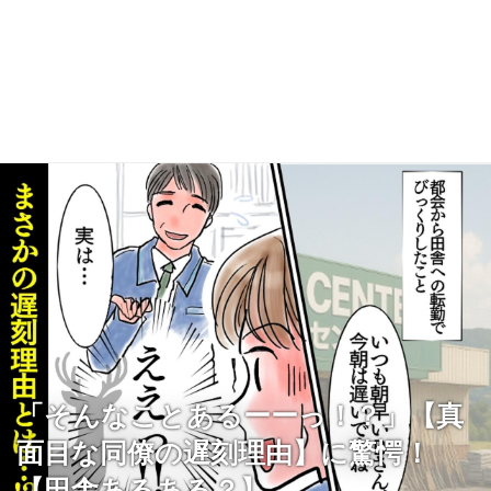
「そんなことあるーーっ！？」【真
面目な同僚の遅刻理由】に驚愕！
【田舎あるある？】