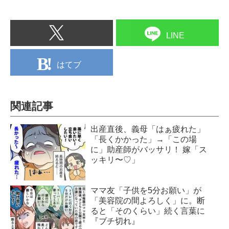
LINE
はてブ
関連記事
出産直後、義母「はぁ疲れた」
「長くかかった」→「この場
に」助産師がバッサリ！ 嫁「ス
ッキリ〜♡」
ママ友「子供を5分お願い」が
「美容院の間よろしく」に。断
ると「そのくらい」続く言葉に
『ブチ切れ』