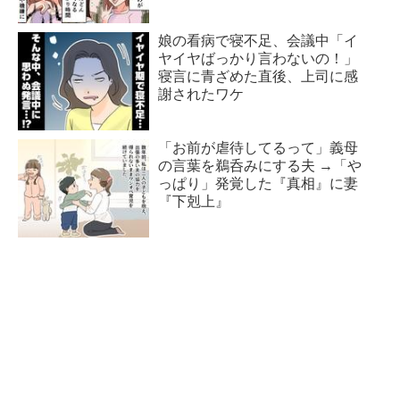
娘の看病で寝不足、会議中「イ
ヤイヤばっかり言わないの！」
寝言に青ざめた直後、上司に感
謝されたワケ
「お前が虐待してるって」義母
の言葉を鵜呑みにする夫 →「や
っぱり」発覚した『真相』に妻
『下剋上』