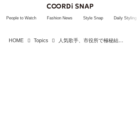
~~~~~~~~~~~
~~~~~~~~~~~
People to Watch
Fashion News
Style Snap
Daily Styling
HOME
Topics
人気歌手、市役所で極秘結婚！招待客わずか8人の式だった、質素な門出に反響