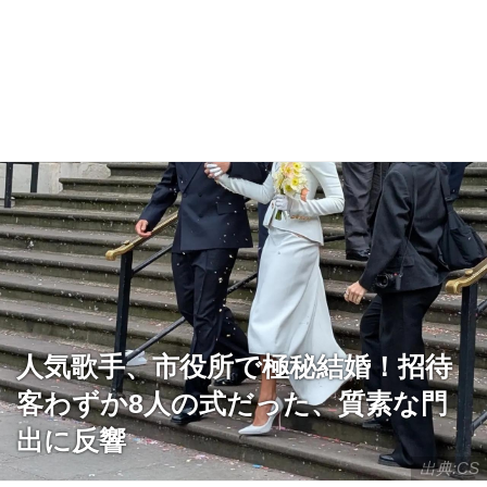
人気歌手、市役所で極秘結婚！招待
客わずか8人の式だった、質素な門
出に反響
出典:CS