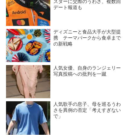
スターに交際のうわさ、複数回
デート報道も
ディズニーと食品大手が大型提
携 テーマパークから食卓まで
の新戦略
人気女優、自身のランジェリー
写真投稿への批判を一蹴
人気歌手の息子、母を巡るうわ
さを異例の否定「考えすぎない
で」