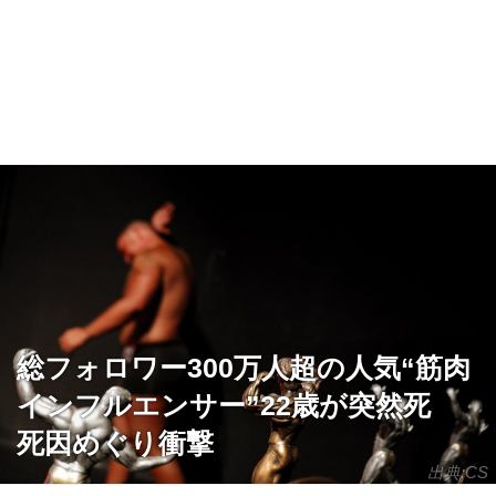
総フォロワー300万人超の人気“筋肉
インフルエンサー”22歳が突然死
死因めぐり衝撃
出典:CS