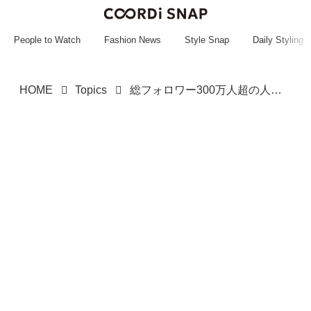
~~~~~~~~~~~
~~~~~~~~~~~
People to Watch
Fashion News
Style Snap
Daily Styling
HOME
Topics
総フォロワー300万人超の人気“筋肉インフルエンサー”22歳が突然死 死因めぐり衝撃