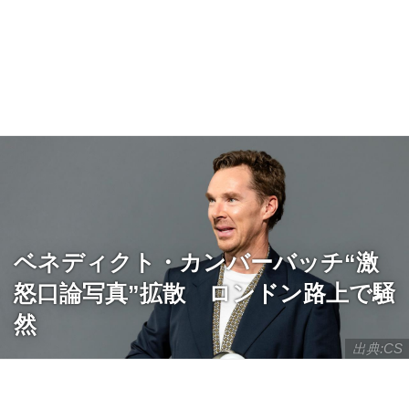
ベネディクト・カンバーバッチ“激
怒口論写真”拡散 ロンドン路上で騒
然
出典:CS