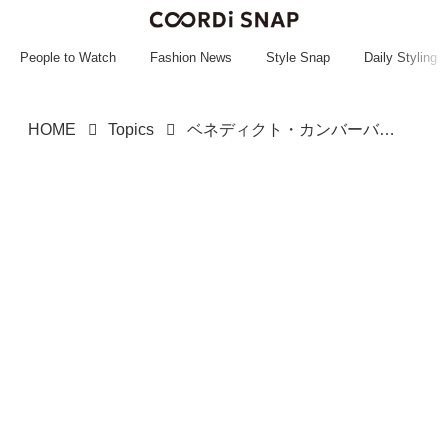
~~~~~~~~~~~
~~~~~~~~~~~
People to Watch
Fashion News
Style Snap
Daily Styling
HOME
Topics
ベネディクト・カンバーバッチ“激怒口論写真”拡散 ロンドン路上で騒然