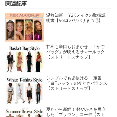
関連記事
温故知新！ Y2Kメイクの取扱説
明書【Vol.3 バサバサまつ毛】
甘めも辛口もおまかせ！「かご
バッグ」が映えるサマールック
【ストリートスナップ】
シンプルでも垢抜ける！ 定番
「白Tシャツ」の今どきバランス
【ストリートスナップ】
夏だから新鮮！ 軽やかさを両立
した「ブラウン」コーデ【スト