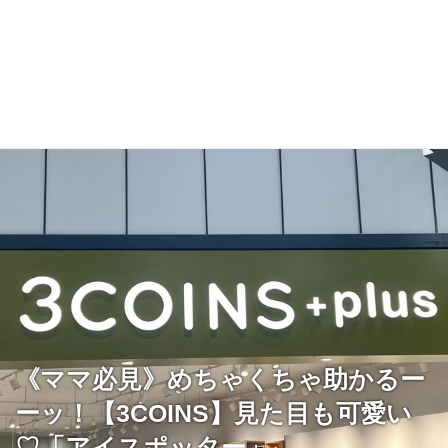
《ママ必見》めちゃくちゃ助かるー
ーッ！【3COINS】見た目も可愛い
♡「アイスポッター」