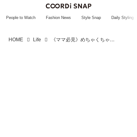
~~~~~~~~~~~
~~~~~~~~~~~
People to Watch
Fashion News
Style Snap
Daily Styling
HOME
Life
《ママ必見》めちゃくちゃ助かるーーッ！【3COINS】見た目も可愛い♡「アイスポッター」