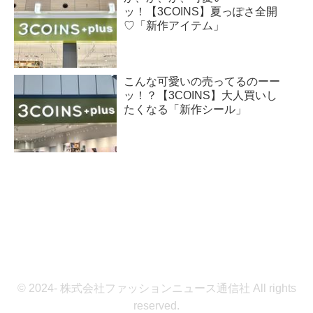
ッ！【3COINS】夏っぽさ全開
♡「新作アイテム」
こんな可愛いの売ってるのーー
ッ！？【3COINS】大人買いし
たくなる「新作シール」
© 2024- 株式会社ファッションニュース通信社 All rights
reserved.