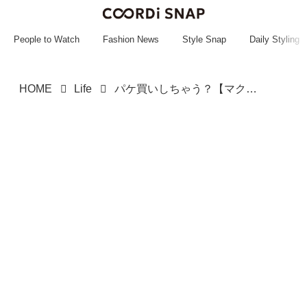
~~~~~~~~~~~
~~~~~~~~~~~
People to Watch
Fashion News
Style Snap
Daily Styling
HOME
Life
パケ買いしちゃう？【マクドナルド】胸アツコラボの「新作バーガー」が登場ッ！