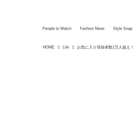
~~~~~~~~~~~
~~~~~~~~~~~
People to Watch
Fashion News
Style Snap
HOME
Life