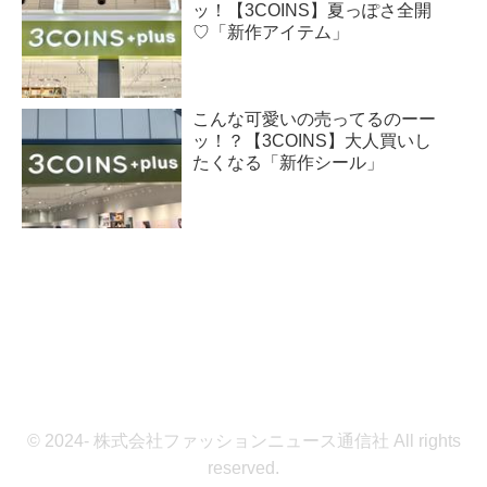
ッ！【3COINS】夏っぽさ全開
♡「新作アイテム」
こんな可愛いの売ってるのーー
ッ！？【3COINS】大人買いし
たくなる「新作シール」
© 2024- 株式会社ファッションニュース通信社 All rights
reserved.