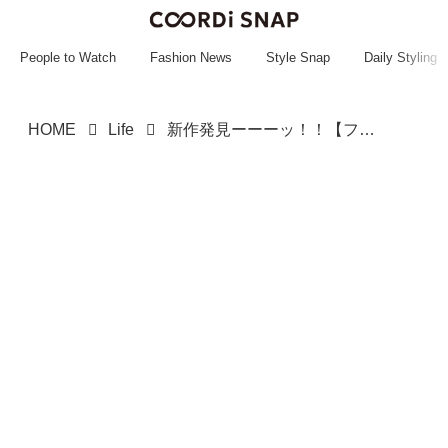
~~~~~~~~~~~
~~~~~~~~~~~
People to Watch
Fashion News
Style Snap
Daily Styling
HOME
Life
新作発見ーーーッ！！【ファミマ】おうちカフェが華やぐ「タルト & ケーキ」