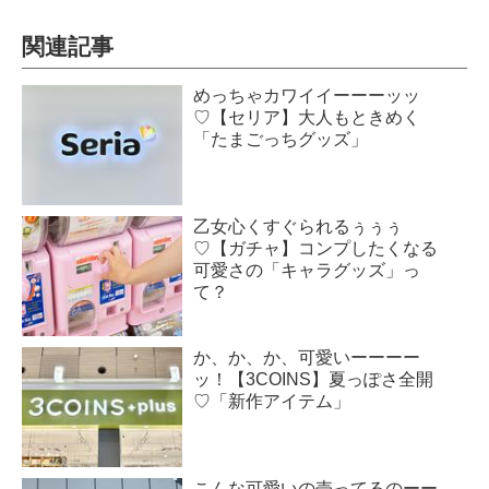
関連記事
めっちゃカワイイーーーッッ
♡【セリア】大人もときめく
「たまごっちグッズ」
乙女心くすぐられるぅぅぅ
♡【ガチャ】コンプしたくなる
可愛さの「キャラグッズ」っ
て？
か、か、か、可愛いーーーー
ッ！【3COINS】夏っぽさ全開
♡「新作アイテム」
こんな可愛いの売ってるのーー