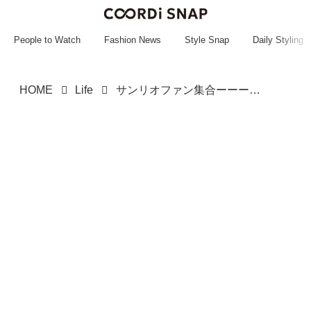
~~~~~~~~~~~
~~~~~~~~~~~
People to Watch
Fashion News
Style Snap
Daily Styling
HOME
Life
サンリオファン集合ーーーッッ！！【マクドナルド】の「新作ハッピーセット」が超キュート♡