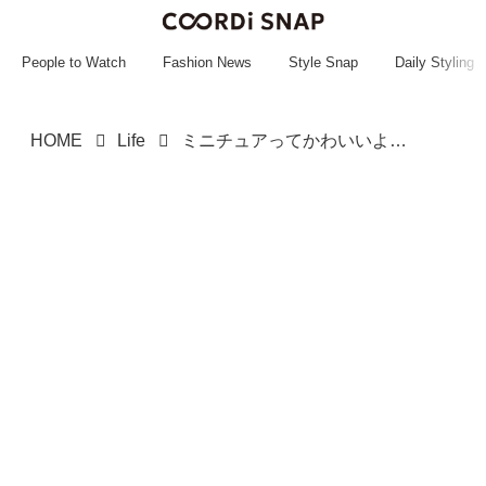
~~~~~~~~~~~
~~~~~~~~~~~
People to Watch
Fashion News
Style Snap
Daily Styling
HOME
Life
ミニチュアってかわいいよねぇ♡【ガチャ】狙うはコンプリート！「愛しのキャラグッズ」