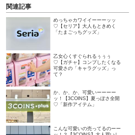
関連記事
めっちゃカワイイーーーッッ
♡【セリア】大人もときめく
「たまごっちグッズ」
乙女心くすぐられるぅぅぅ
♡【ガチャ】コンプしたくなる
可愛さの「キャラグッズ」っ
て？
か、か、か、可愛いーーーー
ッ！【3COINS】夏っぽさ全開
♡「新作アイテム」
こんな可愛いの売ってるのーー
ッ！？【3COINS】大人買いし