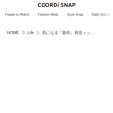
~~~~~~~~~~~
~~~~~~~~~~~
People to Watch
Fashion News
Style Snap
Daily Styling
HOME
Life
気になる『新作』発見ッッ！【3COINS】オシャレ作品が作れちゃう「ハンドメイドキット」