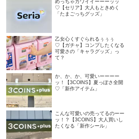
めっちゃカワイイーーーッッ
♡【セリア】大人もときめく
「たまごっちグッズ」
乙女心くすぐられるぅぅぅ
♡【ガチャ】コンプしたくなる
可愛さの「キャラグッズ」っ
て？
か、か、か、可愛いーーーー
ッ！【3COINS】夏っぽさ全開
♡「新作アイテム」
こんな可愛いの売ってるのーー
ッ！？【3COINS】大人買いし
たくなる「新作シール」