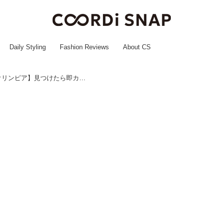
Daily Styling
Fashion Reviews
About CS
めっっちゃ可愛いーーーッ♡【オリンピア】見つけたら即カゴしたい「人気シール」って？