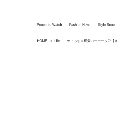
~~~~~~~~~~~
~~~~~~~~~~~
People to Watch
Fashion News
Style Snap
HOME
Life