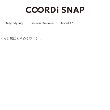
Daily Styling
Fashion Reviews
About CS
今すぐ【オリンピア】へGO！ ぷくっと感にときめく♡「シール」