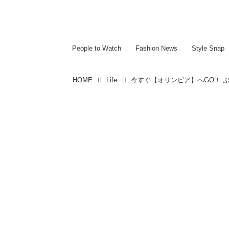
~~~~~~~~~~~
~~~~~~~~~~~
People to Watch
Fashion News
Style Snap
HOME
Life