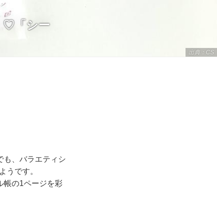
く♡「シー
出典：CS
でも、バラエティシ
るようです。
ル帳の1ページを彩