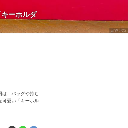
「キーホルダ
出典：CS
回は、バッグや持ち
な可愛い「キーホル