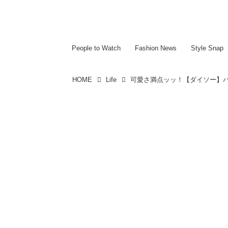
~~~~~~~~~~~
~~~~~~~~~~~
People to Watch
Fashion News
Style Snap
HOME
Life