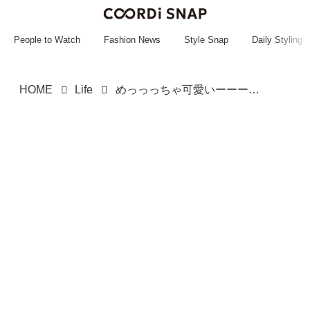
~~~~~~~~~~~
~~~~~~~~~~~
People to Watch
Fashion News
Style Snap
Daily Styling
HOME
Life
めっっっちゃ可愛いーーーッ！！【ガチャ】コンプ欲が止まらない？！「フィギュア & チャーム」