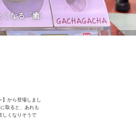
たくなる「癒
出典：CS
ャ】から登場しまし
手に取ると、あれも
楽しくなりそうで