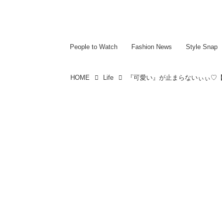
~~~~~~~~~~~
~~~~~~~~~~~
People to Watch
Fashion News
Style Snap
HOME
Life