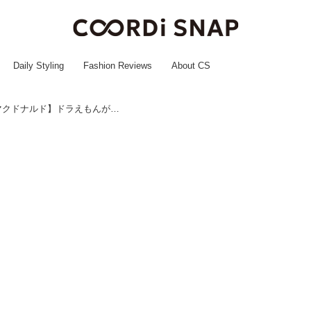
Daily Styling
Fashion Reviews
About CS
めっちゃ可愛いーーーッッ♡【マクドナルド】ドラえもんが「ハッピーセット」になって新登場！