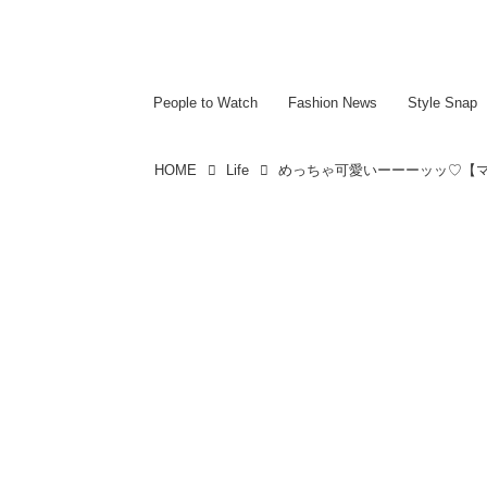
~~~~~~~~~~~
~~~~~~~~~~~
People to Watch
Fashion News
Style Snap
HOME
Life