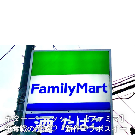
キターーーーッッ！！【ファミマ】
争奪戦の予感♡「新作コラボスイー