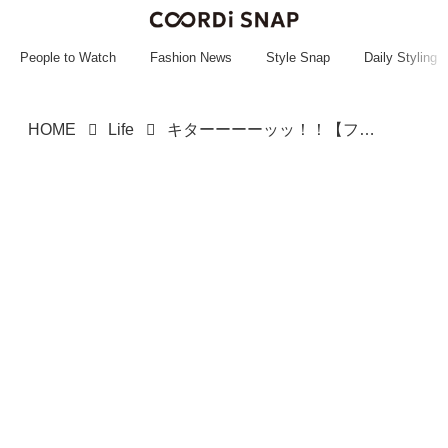
~~~~~~~~~~~
~~~~~~~~~~~
People to Watch
Fashion News
Style Snap
Daily Styling
HOME
Life
キターーーーッッ！！【ファミマ】争奪戦の予感♡「新作コラボスイーツ」をチェック